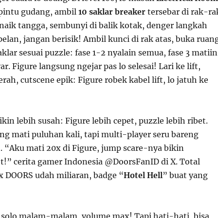
 pintu gudang, ambil
10 saklar breaker
tersebar di rak-ra
 naik tangga, sembunyi di balik kotak, denger langkah
elan, jangan berisik! Ambil kunci di rak atas, buka ruan
aklar sesuai puzzle: fase 1-2 nyalain semua, fase 3 matiin
ar. Figure langsung ngejar pas lo selesai! Lari ke lift,
ah, cutscene epik: Figure robek kabel lift, lo jatuh ke
ikin lebih susah: Figure lebih cepet, puzzle lebih ribet.
ng mati puluhan kali, tapi multi-player seru bareng
t. “Aku mati 20x di Figure, jump scare-nya bikin
!” cerita gamer Indonesia @DoorsFanID di X. Total
x DOORS udah miliaran, badge “
Hotel Hell
” buat yang
solo malam-malam, volume max! Tapi hati-hati, bisa