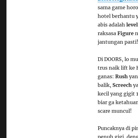
sama game hor
hotel berhantu 
abis adalah
leve
raksasa
Figure
n
jantungan pasti
Di DOORS, lo mul
trus naik lift ke
ganas:
Rush
yan
balik,
Screech
ya
kecil yang gigit
biar ga ketahua
scare muncul!
Puncaknya di pi
penuh gigi, deng