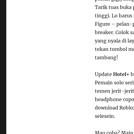
Tarik tuas buka
tinggi. Lo harus
Figure – pelan-p
breaker. Colok s
yang nyala di lay
tekan tombol mer
tambang!
Update
Hotel+
b
Pemain solo seri
temen jerit-jeri
headphone copot
download Roblo
selesein.
Mau coba? Main 