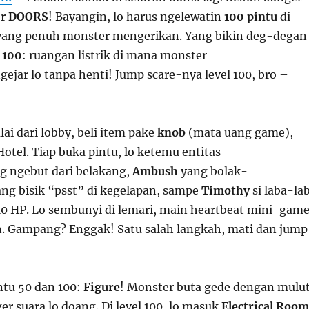
or
DOORS
! Bayangin, lo harus ngelewatin
100 pintu
di
yang penuh monster mengerikan. Yang bikin deg-degan
l 100
: ruangan listrik di mana monster
gejar lo tanpa henti! Jump scare-nya level 100, bro –
!
ai dari lobby, beli item pake
knob
(mata uang game),
 Hotel. Tiap buka pintu, lo ketemu entitas
g ngebut dari belakang,
Ambush
yang bolak-
ng bisik “psst” di kegelapan, sampe
Timothy
si laba-la
 10 HP. Lo sembunyi di lemari, main heartbeat mini-gam
n. Gampang? Enggak! Satu salah langkah, mati dan jump
ntu 50 dan 100:
Figure
! Monster buta gede dengan mulu
er suara lo doang. Di level 100, lo masuk
Electrical Room