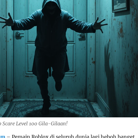
 Scare Level 100 Gila-Gilaan!
om
– Pemain Roblox di seluruh dunia lagi heboh banget