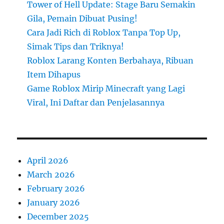
Tower of Hell Update: Stage Baru Semakin
Gila, Pemain Dibuat Pusing!
Cara Jadi Rich di Roblox Tanpa Top Up,
Simak Tips dan Triknya!
Roblox Larang Konten Berbahaya, Ribuan
Item Dihapus
Game Roblox Mirip Minecraft yang Lagi
Viral, Ini Daftar dan Penjelasannya
April 2026
March 2026
February 2026
January 2026
December 2025