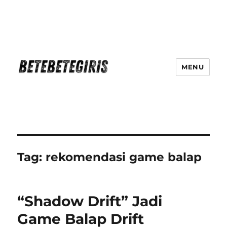
MENU
Betebetegiris Game Masa Depan
Ki Hadir Di Website Terpercaya
Tag:
rekomendasi game balap
“Shadow Drift” Jadi
Game Balap Drift