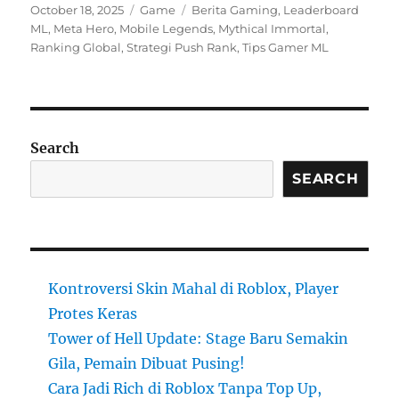
Posted
Categories
Tags
October 18, 2025
Game
Berita Gaming
,
Leaderboard
on
ML
,
Meta Hero
,
Mobile Legends
,
Mythical Immortal
,
Ranking Global
,
Strategi Push Rank
,
Tips Gamer ML
Search
SEARCH
Kontroversi Skin Mahal di Roblox, Player
Protes Keras
Tower of Hell Update: Stage Baru Semakin
Gila, Pemain Dibuat Pusing!
Cara Jadi Rich di Roblox Tanpa Top Up,