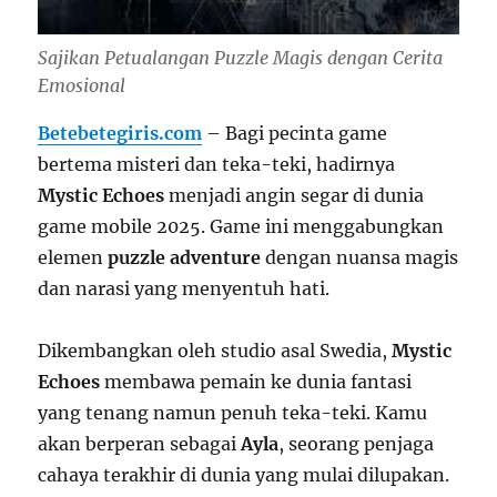
Sajikan Petualangan Puzzle Magis dengan Cerita
Emosional
Betebetegiris.com
– Bagi pecinta game
bertema misteri dan teka-teki, hadirnya
Mystic Echoes
menjadi angin segar di dunia
game mobile 2025. Game ini menggabungkan
elemen
puzzle adventure
dengan nuansa magis
dan narasi yang menyentuh hati.
Dikembangkan oleh studio asal Swedia,
Mystic
Echoes
membawa pemain ke dunia fantasi
yang tenang namun penuh teka-teki. Kamu
akan berperan sebagai
Ayla
, seorang penjaga
cahaya terakhir di dunia yang mulai dilupakan.