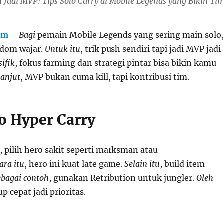
i Jadi MVP! Tips Solo Carry di Mobile Legends yang Bikin Ti
om
–
Bagi
pemain Mobile Legends yang sering main solo
ndom wajar.
Untuk itu
, trik push sendiri tapi jadi MVP jadi
sifik
, fokus farming dan strategi pintar bisa bikin kamu
lanjut
, MVP bukan cuma kill, tapi kontribusi tim.
ro Hyper Carry
, pilih hero sakit seperti marksman atau
ra itu
, hero ini kuat late game.
Selain itu
, build item
ebagai contoh
, gunakan Retribution untuk jungler.
Oleh
 up cepat jadi prioritas.