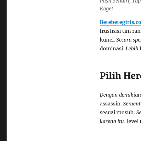
Push Sendiri, Tap
Kaget
Betebetegiris.c
frustrasi tim ra
kunci.
Secara spe
dominasi.
Lebih 
Pilih He
Dengan demikian
assassin.
Sementa
sesuai musuh.
S
karena itu
, level