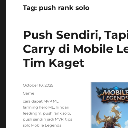
Tag:
push rank solo
Push Sendiri, Tap
Carry di Mobile 
Tim Kaget
Posted
October 10, 2025
on
Categories
Game
Tags
cara dapat MVP ML
,
farming hero ML
,
hindari
feedingm
,
push rank solo
,
push sendiri jadi MVP
,
tips
solo Mobile Legends