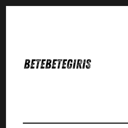
Betebetegiris Game Masa