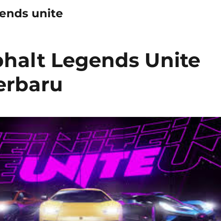
gends unite
phalt Legends Unite
erbaru