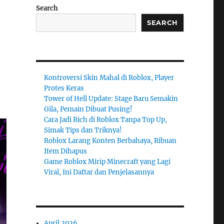
Search
SEARCH
Kontroversi Skin Mahal di Roblox, Player
Protes Keras
Tower of Hell Update: Stage Baru Semakin
Gila, Pemain Dibuat Pusing!
Cara Jadi Rich di Roblox Tanpa Top Up,
Simak Tips dan Triknya!
Roblox Larang Konten Berbahaya, Ribuan
Item Dihapus
Game Roblox Mirip Minecraft yang Lagi
Viral, Ini Daftar dan Penjelasannya
April 2026