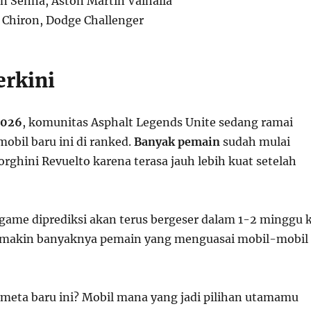
en Senna, Aston Martin Valhalla
ti Chiron, Dodge Challenger
erkini
2026
, komunitas Asphalt Legends Unite sedang ramai
obil baru ini di ranked.
Banyak pemain
sudah mulai
rghini Revuelto karena terasa jauh lebih kuat setelah
 game diprediksi akan terus bergeser dalam 1-2 minggu 
semakin banyaknya pemain yang menguasai mobil-mobil
eta baru ini? Mobil mana yang jadi pilihan utamamu