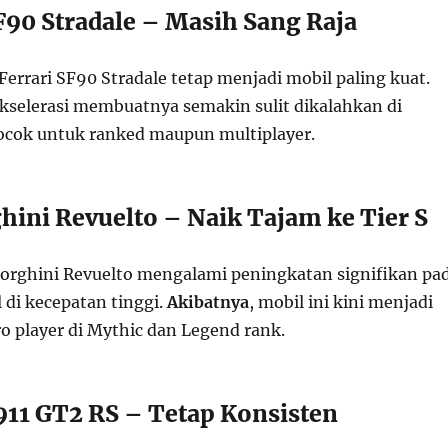
SF90 Stradale – Masih Sang Raja
 Ferrari SF90 Stradale tetap menjadi mobil paling kuat.
 akselerasi membuatnya semakin sulit dikalahkan di
ocok untuk ranked maupun multiplayer.
hini Revuelto – Naik Tajam ke Tier S
orghini Revuelto mengalami peningkatan signifikan pa
l di kecepatan tinggi.
Akibatnya
, mobil ini kini menjadi
o player di Mythic dan Legend rank.
 911 GT2 RS – Tetap Konsisten