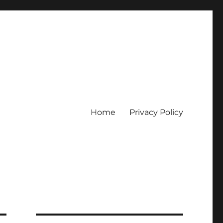
Home
Privacy Policy
erpercaya