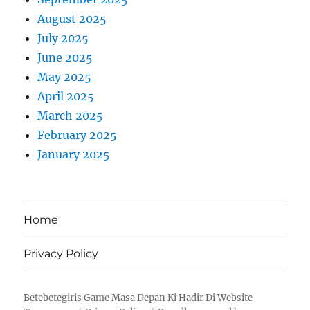
August 2025
July 2025
June 2025
May 2025
April 2025
March 2025
February 2025
January 2025
Home
Privacy Policy
Betebetegiris Game Masa Depan Ki Hadir Di Website