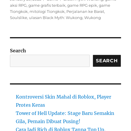
on
aksi RPG
,
game grafis terbaik
,
game RPG epik
,
game
Tiongkok
,
mitologi Tiongkok
,
Perjalanan ke Barat
,
Soulslike
,
ulasan Black Myth: Wukong
,
Wukong
Search
SEARCH
Kontroversi Skin Mahal di Roblox, Player
Protes Keras
Tower of Hell Update: Stage Baru Semakin
Gila, Pemain Dibuat Pusing!
Cara Jadi Rich di Roblox Tanpa Top Up,