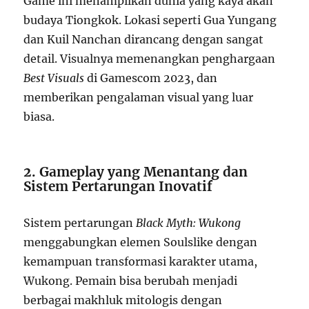
Game ini menampilkan dunia yang kaya akan
budaya Tiongkok. Lokasi seperti Gua Yungang
dan Kuil Nanchan dirancang dengan sangat
detail. Visualnya memenangkan penghargaan
Best Visuals
di Gamescom 2023, dan
memberikan pengalaman visual yang luar
biasa.
2. Gameplay yang Menantang dan
Sistem Pertarungan Inovatif
Sistem pertarungan
Black Myth: Wukong
menggabungkan elemen Soulslike dengan
kemampuan transformasi karakter utama,
Wukong. Pemain bisa berubah menjadi
berbagai makhluk mitologis dengan