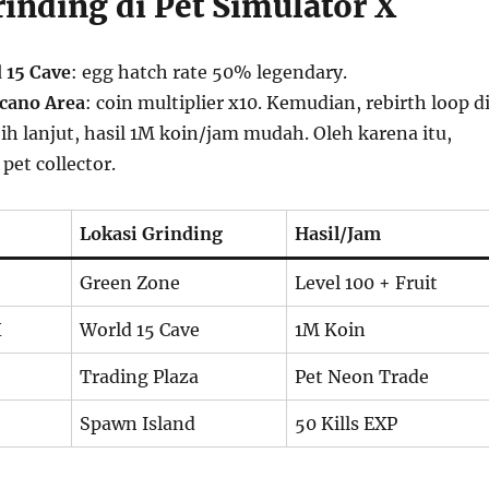
inding di Pet Simulator X
 15 Cave
: egg hatch rate 50% legendary.
cano Area
: coin multiplier x10. Kemudian, rebirth loop d
bih lanjut, hasil 1M koin/jam mudah. Oleh karena itu,
pet collector.
Lokasi Grinding
Hasil/Jam
Green Zone
Level 100 + Fruit
X
World 15 Cave
1M Koin
Trading Plaza
Pet Neon Trade
Spawn Island
50 Kills EXP