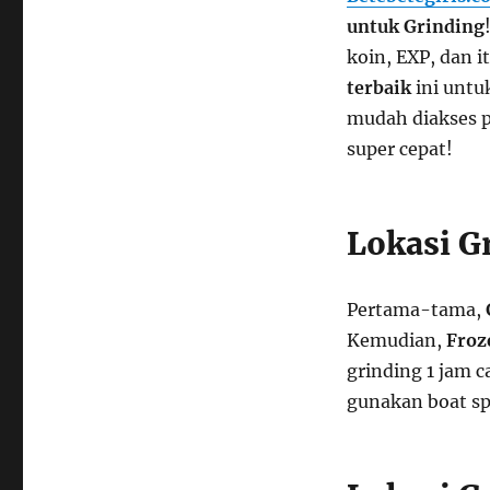
untuk Grinding
koin, EXP, dan i
terbaik
ini untuk
mudah diakses p
super cepat!
Lokasi Gr
Pertama-tama,
Kemudian,
Froz
grinding 1 jam ca
gunakan boat sp