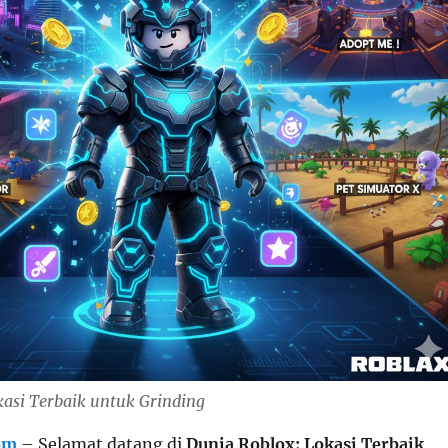
kasi Terbaik untuk Grinding
om
– Selamat datang di
Dunia Roblox: Lokasi Terbaik