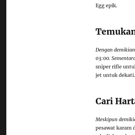
Egg epik.
Temukan 
Dengan demikian
03:00.
Sementara
sniper rifle untu
jet untuk dekati
Cari Har
Meskipun demiki
pesawat karam di