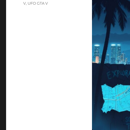
V
,
UFO GTA V