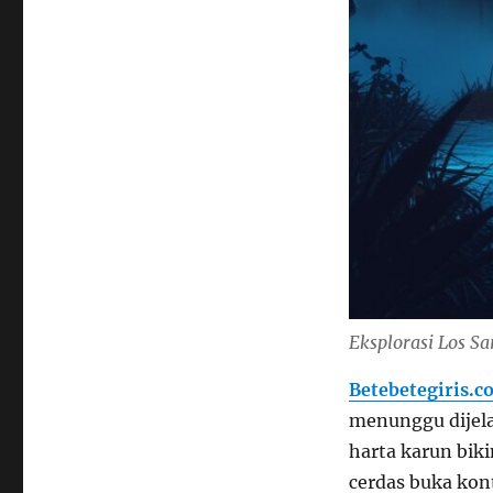
Eksplorasi Los S
Betebetegiris.c
menunggu dijela
harta karun bik
cerdas buka kon