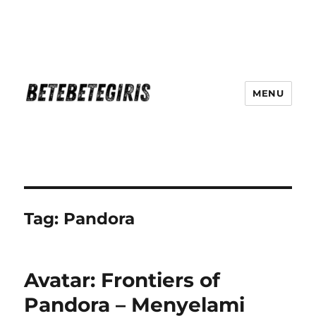
MENU
Betebetegiris Game Masa Depan
Ki Hadir Di Website Terpercaya
Tag:
Pandora
Avatar: Frontiers of
Pandora – Menyelami