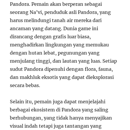
Pandora. Pemain akan berperan sebagai
seorang Na’vi, penduduk asli Pandora, yang
harus melindungi tanah air mereka dari
ancaman yang datang. Dunia game ini
dirancang dengan grafis luar biasa,
menghadirkan lingkungan yang memukau
dengan hutan lebat, pegunungan yang
menjulang tinggi, dan lautan yang luas. Setiap
sudut Pandora dipenuhi dengan flora, fauna,
dan makhluk eksotis yang dapat dieksplorasi
secara bebas.
Selain itu, pemain juga dapat menjelajahi
berbagai ekosistem di Pandora yang saling
berhubungan, yang tidak hanya menyajikan
visual indah tetapi juga tantangan yang