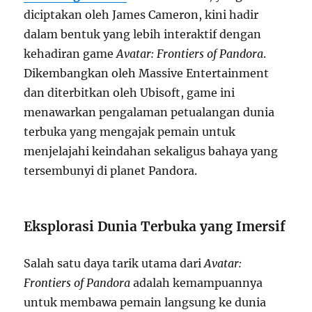
diciptakan oleh James Cameron, kini hadir
dalam bentuk yang lebih interaktif dengan
kehadiran game
Avatar: Frontiers of Pandora
.
Dikembangkan oleh Massive Entertainment
dan diterbitkan oleh Ubisoft, game ini
menawarkan pengalaman petualangan dunia
terbuka yang mengajak pemain untuk
menjelajahi keindahan sekaligus bahaya yang
tersembunyi di planet Pandora.
Eksplorasi Dunia Terbuka yang Imersif
Salah satu daya tarik utama dari
Avatar:
Frontiers of Pandora
adalah kemampuannya
untuk membawa pemain langsung ke dunia