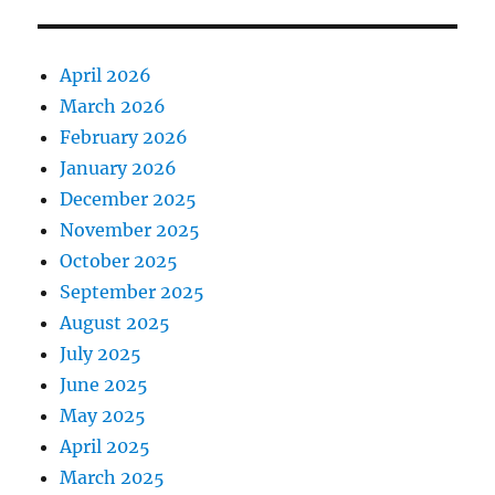
April 2026
March 2026
February 2026
January 2026
December 2025
November 2025
October 2025
September 2025
August 2025
July 2025
June 2025
May 2025
April 2025
March 2025