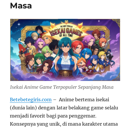
Masa
Isekai Anime Game Terpopuler Sepanjang Masa
Betebetegiris.com
– Anime bertema isekai
(dunia lain) dengan latar belakang game selalu
menjadi favorit bagi para penggemar.
Konsepnya yang unik, di mana karakter utama