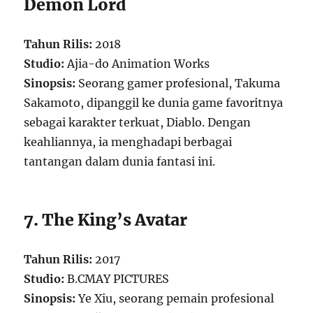
Demon Lord
Tahun Rilis:
2018
Studio:
Ajia-do Animation Works
Sinopsis:
Seorang gamer profesional, Takuma
Sakamoto, dipanggil ke dunia game favoritnya
sebagai karakter terkuat, Diablo. Dengan
keahliannya, ia menghadapi berbagai
tantangan dalam dunia fantasi ini.
7. The King’s Avatar
Tahun Rilis:
2017
Studio:
B.CMAY PICTURES
Sinopsis:
Ye Xiu, seorang pemain profesional