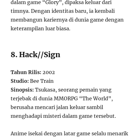
dalam game “Glory”, dipaksa keluar dari
timnya. Dengan identitas baru, ia kembali
membangun kariernya di dunia game dengan
keterampilan luar biasa.
8. Hack//Sign
Tahun Rilis:
2002
Studio:
Bee Train
Sinopsis:
Tsukasa, seorang pemain yang
terjebak di dunia MMORPG “The World”,
berusaha mencari jalan keluar sambil
menghadapi misteri dalam game tersebut.
Anime isekai dengan latar game selalu menarik