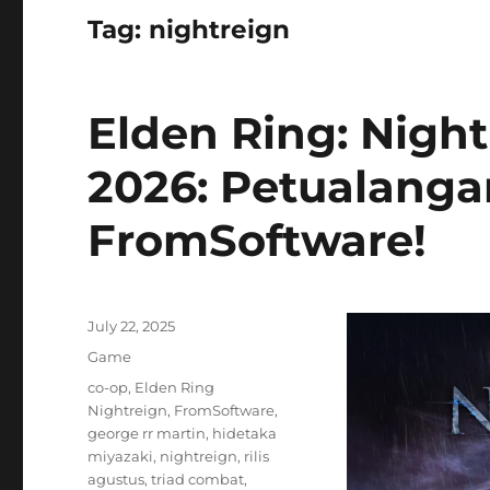
Tag:
nightreign
Elden Ring: Night
2026: Petualanga
FromSoftware!
Posted
July 22, 2025
on
Categories
Game
Tags
co-op
,
Elden Ring
Nightreign
,
FromSoftware
,
george rr martin
,
hidetaka
miyazaki
,
nightreign
,
rilis
agustus
,
triad combat
,