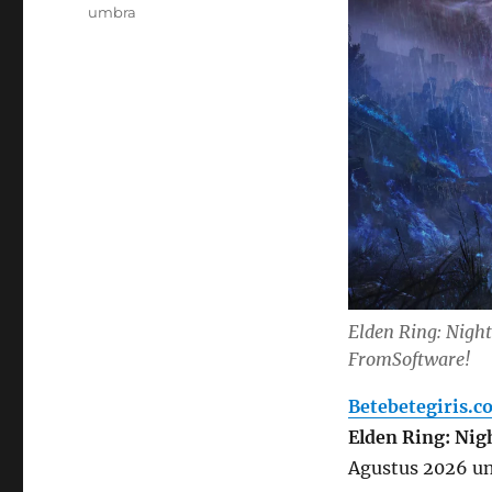
umbra
Elden Ring: Night
FromSoftware!
Betebetegiris.c
Elden Ring: Nig
Agustus 2026 unt