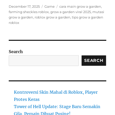
Posted
Categories
Tags
December 17, 2025
Game
cara main grow a garden
,
on
farming sheckles roblox
,
grow a garden viral 2025
,
mutasi
grow a garden
,
roblox grow a garden
,
tips grow a garden
roblox
Search
SEARCH
Kontroversi Skin Mahal di Roblox, Player
Protes Keras
Tower of Hell Update: Stage Baru Semakin
Gila, Pemain Dibuat Pusing!