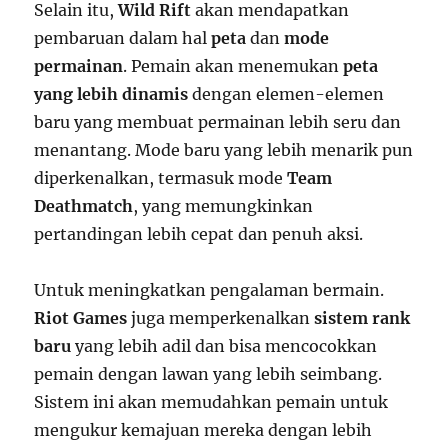
Selain itu,
Wild Rift
akan mendapatkan
pembaruan dalam hal
peta
dan
mode
permainan
. Pemain akan menemukan
peta
yang lebih dinamis
dengan elemen-elemen
baru yang membuat permainan lebih seru dan
menantang. Mode baru yang lebih menarik pun
diperkenalkan, termasuk mode
Team
Deathmatch
, yang memungkinkan
pertandingan lebih cepat dan penuh aksi.
Untuk meningkatkan pengalaman bermain.
Riot Games
juga memperkenalkan
sistem rank
baru
yang lebih adil dan bisa mencocokkan
pemain dengan lawan yang lebih seimbang.
Sistem ini akan memudahkan pemain untuk
mengukur kemajuan mereka dengan lebih