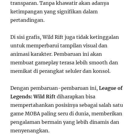
transparan. Tanpa khawatir akan adanya
ketimpangan yang signifikan dalam
pertandingan.
Di sisi grafis, Wild Rift juga tidak ketinggalan
untuk memperbarui tampilan visual dan
animasi karakter. Pembaruan ini akan
membuat gameplay terasa lebih smooth dan
memikat di perangkat seluler dan konsol.
Dengan pembaruan-pembaruan ini,
League of
Legends: Wild Rift
diharapkan bisa
mempertahankan posisinya sebagai salah satu
game MOBA paling seru di dunia, memberikan
pengalaman bermain yang lebih dinamis dan
menyenangkan.