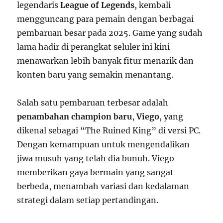
legendaris
League of Legends
, kembali
mengguncang para pemain dengan berbagai
pembaruan besar pada 2025. Game yang sudah
lama hadir di perangkat seluler ini kini
menawarkan lebih banyak fitur menarik dan
konten baru yang semakin menantang.
Salah satu pembaruan terbesar adalah
penambahan champion baru
,
Viego
, yang
dikenal sebagai “The Ruined King” di versi PC.
Dengan kemampuan untuk mengendalikan
jiwa musuh yang telah dia bunuh. Viego
memberikan gaya bermain yang sangat
berbeda, menambah variasi dan kedalaman
strategi dalam setiap pertandingan.