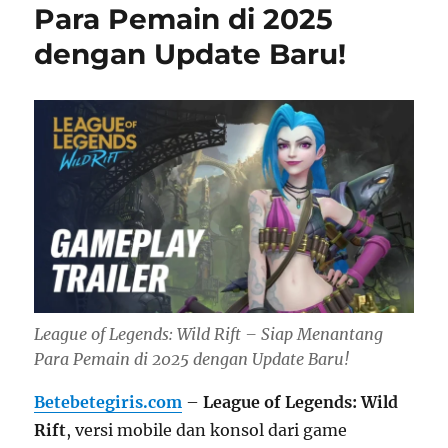
Para Pemain di 2025
dengan Update Baru!
League of Legends: Wild Rift – Siap Menantang
Para Pemain di 2025 dengan Update Baru!
Betebetegiris.com
–
League of Legends: Wild
Rift
, versi mobile dan konsol dari game