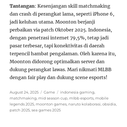
Tantangan
: Kesenjangan skill matchmaking
dan crash di perangkat lama, seperti iPhone 6,
jadi keluhan utama. Moonton berjanji
perbaikan via patch Oktober 2025. Indonesia,
dengan penetrasi internet 79,5%, tetap jadi
pasar terbesar, tapi konektivitas di daerah
terpencil hambat pengalaman. Oleh karena itu,
Moonton didorong optimalkan server dan
dukung perangkat lawas. Mari nikmati MLBB
dengan fair play dan dukung scene esports!
Posted
Categories
Tags
August 24, 2025
Game
indonesia gaming
,
on
matchmaking
,
mid season cup
,
mlbb esports
,
mobile
legends 2025
,
moonton games
,
naruto kolaborasi
,
obsidia
,
patch 2025
,
sea games 2025