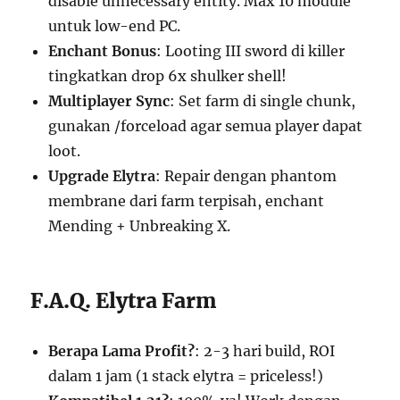
disable unnecessary entity. Max 10 module
untuk low-end PC.
Enchant Bonus
: Looting III sword di killer
tingkatkan drop 6x shulker shell!
Multiplayer Sync
: Set farm di single chunk,
gunakan /forceload agar semua player dapat
loot.
Upgrade Elytra
: Repair dengan phantom
membrane dari farm terpisah, enchant
Mending + Unbreaking X.
F.A.Q. Elytra Farm
Berapa Lama Profit?
: 2-3 hari build, ROI
dalam 1 jam (1 stack elytra = priceless!)