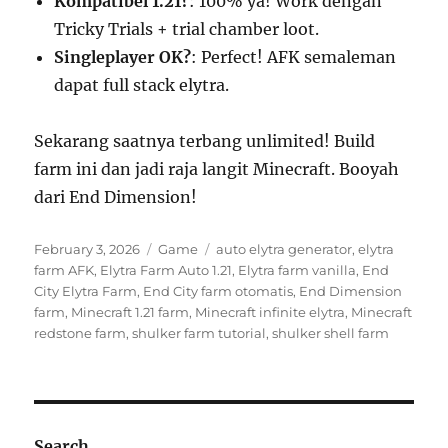
Kompatibel 1.21?
: 100% ya! Work dengan
Tricky Trials + trial chamber loot.
Singleplayer OK?
: Perfect! AFK semaleman
dapat full stack elytra.
Sekarang saatnya terbang unlimited! Build
farm ini dan jadi raja langit Minecraft. Booyah
dari End Dimension!
Posted
Categories
Tags
February 3, 2026
Game
auto elytra generator
,
elytra
on
farm AFK
,
Elytra Farm Auto 1.21
,
Elytra farm vanilla
,
End
City Elytra Farm
,
End City farm otomatis
,
End Dimension
farm
,
Minecraft 1.21 farm
,
Minecraft infinite elytra
,
Minecraft
redstone farm
,
shulker farm tutorial
,
shulker shell farm
Search