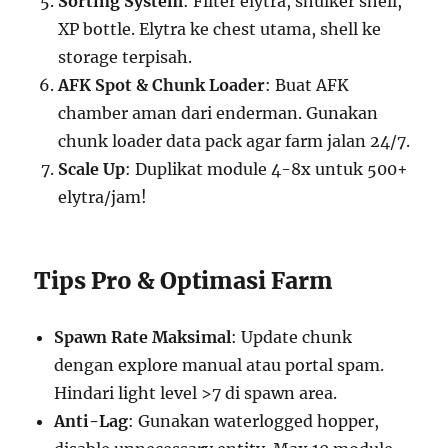
Sorting System
: Filter elytra, shulker shell,
XP bottle. Elytra ke chest utama, shell ke
storage terpisah.
AFK Spot & Chunk Loader
: Buat AFK
chamber aman dari enderman. Gunakan
chunk loader data pack agar farm jalan 24/7.
Scale Up
: Duplikat module 4-8x untuk 500+
elytra/jam!
Tips Pro & Optimasi Farm
Spawn Rate Maksimal
: Update chunk
dengan explore manual atau portal spam.
Hindari light level >7 di spawn area.
Anti-Lag
: Gunakan waterlogged hopper,