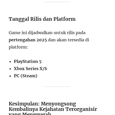
Tanggal Rilis dan Platform
Game ini dijadwalkan untuk rilis pada
pertengahan 2025
dan akan tersedia di
platform:
PlayStation 5
Xbox Series X/S
PC (Steam)
Kesimpulan: Menyongsong
Kembalinya Kejahatan Terorganisir
yang Menggugah