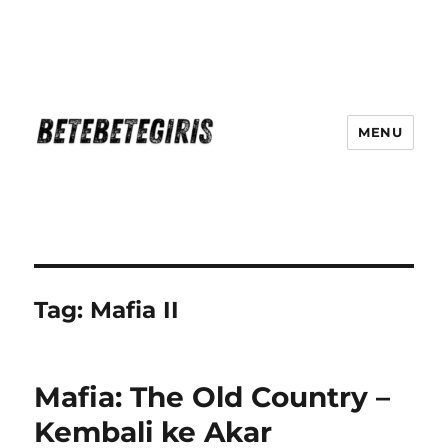
MENU
Betebetegiris Game Masa Depan
Ki Hadir Di Website Terpercaya
Tag:
Mafia II
Mafia: The Old Country –
Kembali ke Akar