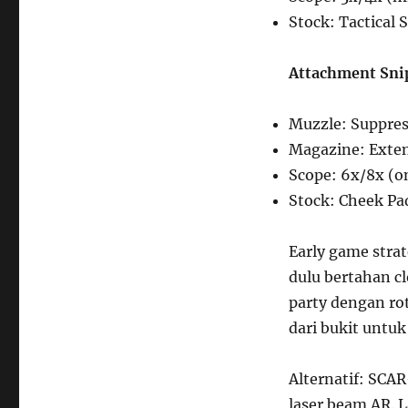
Stock: Tactical 
Attachment Sni
Muzzle: Suppres
Magazine: Exte
Scope: 6x/8x (
Stock: Cheek Pa
Early game stra
dulu bertahan clo
party dengan ro
dari bukit untuk
Alternatif: SCA
laser beam AR. L