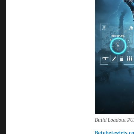
Build Loadout PU
Betebetegiris.c