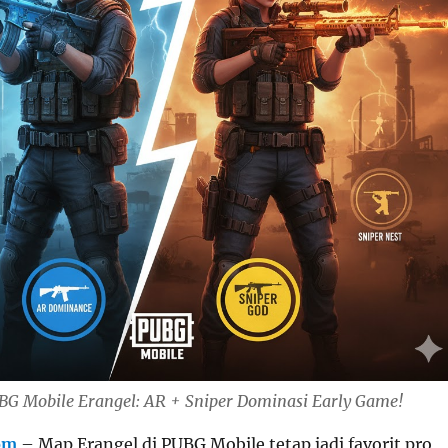
BG Mobile Erangel: AR + Sniper Dominasi Early Game!
om
– Map Erangel di PUBG Mobile tetap jadi favorit pro