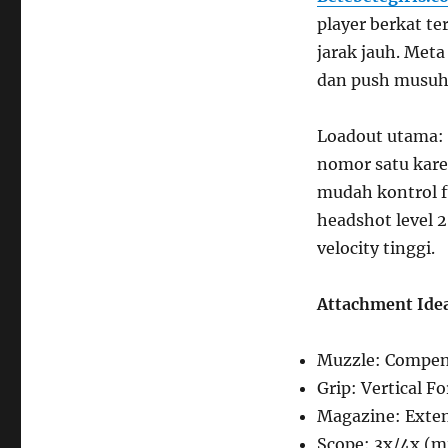
player berkat te
jarak jauh. Meta
dan push musuh d
Loadout utama:
nomor satu kare
mudah kontrol f
headshot level 2
velocity tinggi.
Attachment Ide
Muzzle: Compens
Grip: Vertical Fo
Magazine: Exten
Scope: 3x/4x (m