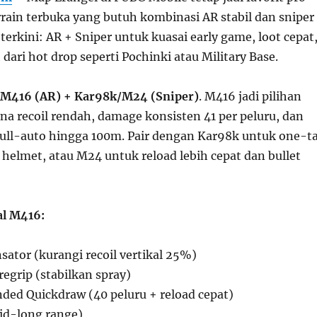
rrain terbuka yang butuh kombinasi AR stabil dan sniper
 terkini: AR + Sniper untuk kuasai early game, loot cepat
ari hot drop seperti Pochinki atau Military Base.
M416 (AR) + Kar98k/M24 (Sniper)
. M416 jadi pilihan
na recoil rendah, damage konsisten 41 per peluru, dan
ull-auto hingga 100m. Pair dengan Kar98k untuk one-t
 helmet, atau M24 untuk reload lebih cepat dan bullet
al M416:
ator (kurangi recoil vertikal 25%)
regrip (stabilkan spray)
ded Quickdraw (40 peluru + reload cepat)
id-long range)