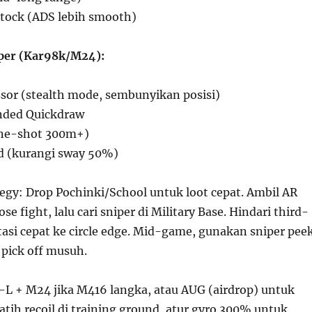
Stock (ADS lebih smooth)
per (Kar98k/M24):
sor (stealth mode, sembunyikan posisi)
nded Quickdraw
one-shot 300m+)
d (kurangi sway 50%)
tegy: Drop Pochinki/School untuk loot cepat. Ambil AR
se fight, lalu cari sniper di Military Base. Hindari third-
tasi cepat ke circle edge. Mid-game, gunakan sniper pee
 pick off musuh.
R-L + M24 jika M416 langka, atau AUG (airdrop) untuk
atih recoil di training ground, atur gyro 300% untuk