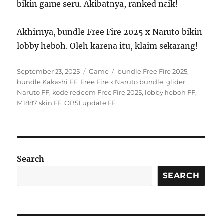
bikin game seru. Akibatnya, ranked naik!
Akhirnya, bundle Free Fire 2025 x Naruto bikin
lobby heboh. Oleh karena itu, klaim sekarang!
Posted
Categories
Tags
September 23, 2025
Game
bundle Free Fire 2025
,
on
bundle Kakashi FF
,
Free Fire x Naruto bundle
,
glider
Naruto FF
,
kode redeem Free Fire 2025
,
lobby heboh FF
,
M1887 skin FF
,
OB51 update FF
Search
SEARCH