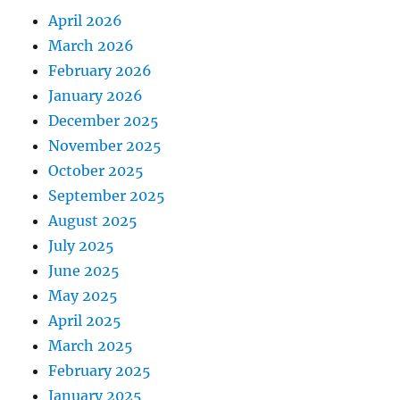
April 2026
March 2026
February 2026
January 2026
December 2025
November 2025
October 2025
September 2025
August 2025
July 2025
June 2025
May 2025
April 2025
March 2025
February 2025
January 2025