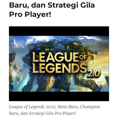
Baru, dan Strategi Gila
Pro Player!
League of Legends 2025: Meta Baru, Champion
Baru, dan Strategi Gila Pro Player!