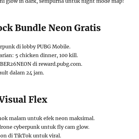
ini glow in dark, sempurna untuk night mode map!
ock Bundle Neon Gratis
rpunk di lobby PUBG Mobile.
rian: 5 chicken dinner, 100 kill.
BER26NEON di reward.pubg.com.
ult dalam 24 jam.
Visual Flex
hok malam untuk efek neon maksimal.
one cyberpunk untuk fly cam glow.
on di TikTok untuk viral.