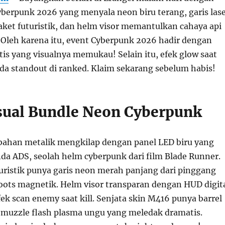
erpunk 2026 yang menyala neon biru terang, garis las
jaket futuristik, dan helm visor memantulkan cahaya api
 Oleh karena itu, event Cyberpunk 2026 hadir dengan
is yang visualnya memukau! Selain itu, efek glow saat
da standout di ranked. Klaim sekarang sebelum habis!
isual Bundle Neon Cyberpunk
bahan metalik mengkilap dengan panel LED biru yang
nda ADS, seolah helm cyberpunk dari film Blade Runner.
turistik punya garis neon merah panjang dari pinggang
oots magnetik. Helm visor transparan dengan HUD digit
fek scan enemy saat kill. Senjata skin M416 punya barrel
 muzzle flash plasma ungu yang meledak dramatis.