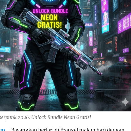
rpunk 2026: Unlock Bundle Neon Gratis!
om
– Bayangkan berlari di Erangel malam hari dengan