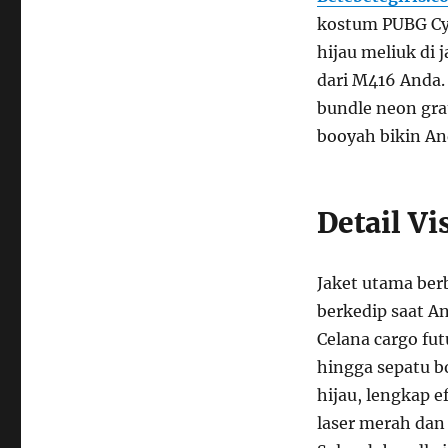
kostum PUBG Cyb
hijau meliuk di 
dari M416 Anda.
bundle neon grat
booyah bikin An
Detail V
Jaket utama ber
berkedip saat A
Celana cargo fu
hingga sepatu b
hijau, lengkap e
laser merah dan