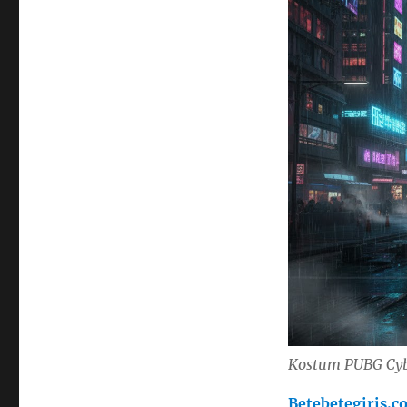
Kostum PUBG Cybe
Betebetegiris.c