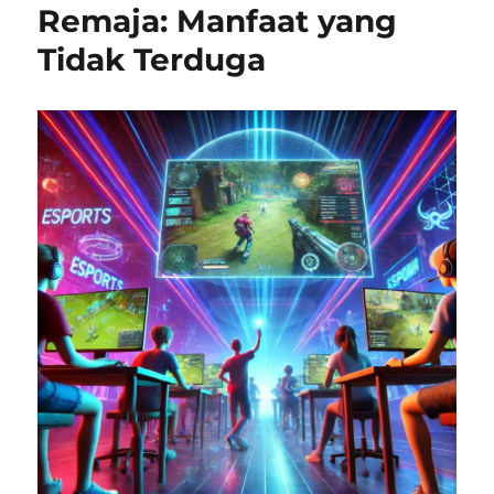
Remaja: Manfaat yang
Tidak Terduga