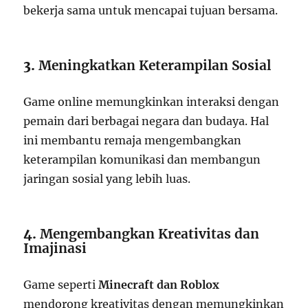
bekerja sama untuk mencapai tujuan bersama.
3.
Meningkatkan Keterampilan Sosial
Game online memungkinkan interaksi dengan
pemain dari berbagai negara dan budaya. Hal
ini membantu remaja mengembangkan
keterampilan komunikasi dan membangun
jaringan sosial yang lebih luas.
4.
Mengembangkan Kreativitas dan
Imajinasi
Game seperti
Minecraft dan Roblox
mendorong kreativitas dengan memungkinkan