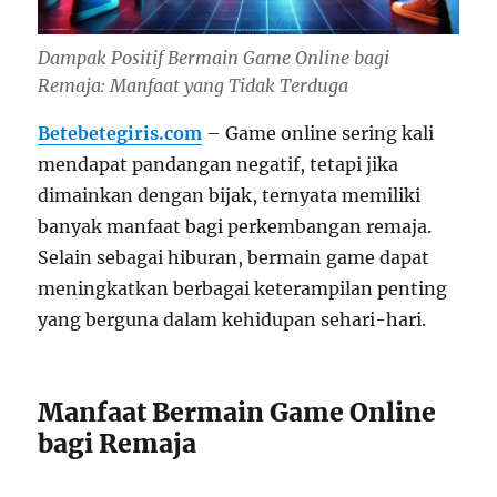
Dampak Positif Bermain Game Online bagi
Remaja: Manfaat yang Tidak Terduga
Betebetegiris.com
– Game online sering kali
mendapat pandangan negatif, tetapi jika
dimainkan dengan bijak, ternyata memiliki
banyak manfaat bagi perkembangan remaja.
Selain sebagai hiburan, bermain game dapat
meningkatkan berbagai keterampilan penting
yang berguna dalam kehidupan sehari-hari.
Manfaat Bermain Game Online
bagi Remaja