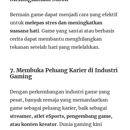
Bermain game dapat menjadi cara yang efektif
untuk
melepas stres dan meningkatkan
suasana hati
. Game yang santai atau berbasis
cerita dapat membantu menghilangkan
tekanan setelah hari yang melelahkan.
7.
Membuka Peluang Karier di Industri
Gaming
Dengan perkembangan industri game yang
pesat, banyak remaja yang memanfaatkan
game sebagai peluang karier, baik sebagai
streamer, atlet eSports, pengembang game,
atau konten kreator
. Dunia gaming kini