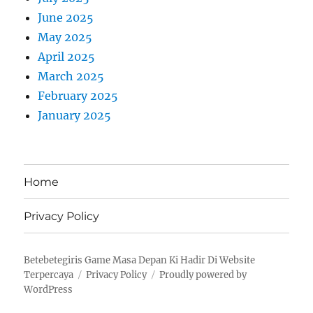
June 2025
May 2025
April 2025
March 2025
February 2025
January 2025
Home
Privacy Policy
Betebetegiris Game Masa Depan Ki Hadir Di Website
Terpercaya
Privacy Policy
Proudly powered by
WordPress