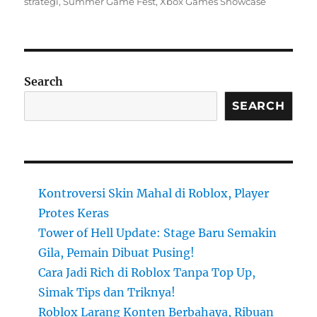
strategi
,
Summer Game Fest
,
Xbox Games Showcase
Search
SEARCH
Kontroversi Skin Mahal di Roblox, Player
Protes Keras
Tower of Hell Update: Stage Baru Semakin
Gila, Pemain Dibuat Pusing!
Cara Jadi Rich di Roblox Tanpa Top Up,
Simak Tips dan Triknya!
Roblox Larang Konten Berbahaya, Ribuan