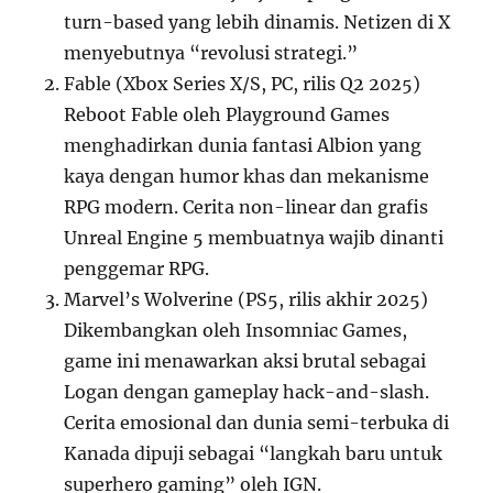
turn-based yang lebih dinamis. Netizen di X
menyebutnya “revolusi strategi.”
Fable (Xbox Series X/S, PC, rilis Q2 2025)
Reboot Fable oleh Playground Games
menghadirkan dunia fantasi Albion yang
kaya dengan humor khas dan mekanisme
RPG modern. Cerita non-linear dan grafis
Unreal Engine 5 membuatnya wajib dinanti
penggemar RPG.
Marvel’s Wolverine (PS5, rilis akhir 2025)
Dikembangkan oleh Insomniac Games,
game ini menawarkan aksi brutal sebagai
Logan dengan gameplay hack-and-slash.
Cerita emosional dan dunia semi-terbuka di
Kanada dipuji sebagai “langkah baru untuk
superhero gaming” oleh IGN.