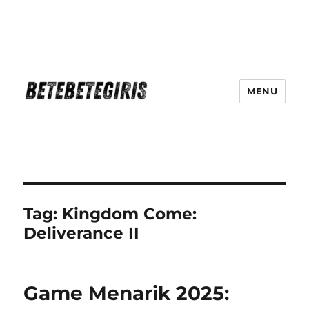
MENU
Betebetegiris Game Masa Depan
Ki Hadir Di Website Terpercaya
Tag:
Kingdom Come:
Deliverance II
Game Menarik 2025: