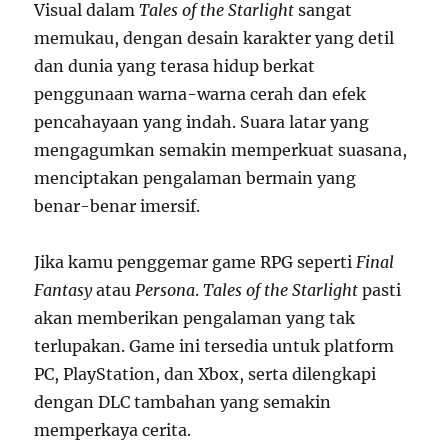
Visual dalam
Tales of the Starlight
sangat
memukau, dengan desain karakter yang detil
dan dunia yang terasa hidup berkat
penggunaan warna-warna cerah dan efek
pencahayaan yang indah. Suara latar yang
mengagumkan semakin memperkuat suasana,
menciptakan pengalaman bermain yang
benar-benar imersif.
Jika kamu penggemar game RPG seperti
Final
Fantasy
atau
Persona
.
Tales of the Starlight
pasti
akan memberikan pengalaman yang tak
terlupakan. Game ini tersedia untuk platform
PC, PlayStation, dan Xbox, serta dilengkapi
dengan DLC tambahan yang semakin
memperkaya cerita.