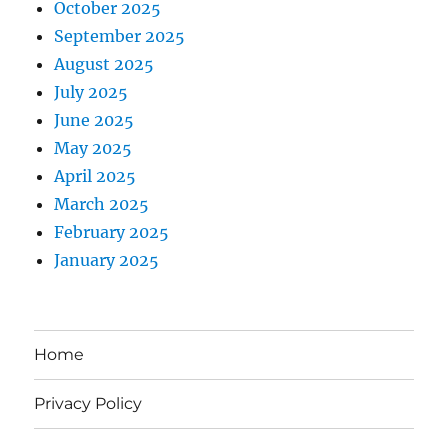
October 2025
September 2025
August 2025
July 2025
June 2025
May 2025
April 2025
March 2025
February 2025
January 2025
Home
Privacy Policy