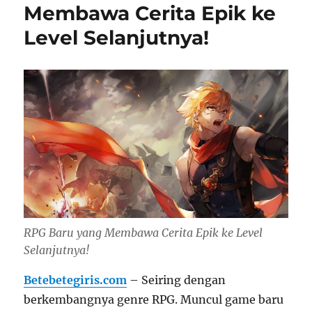
Membawa Cerita Epik ke
Level Selanjutnya!
RPG Baru yang Membawa Cerita Epik ke Level
Selanjutnya!
Betebetegiris.com
– Seiring dengan
berkembangnya genre RPG. Muncul game baru