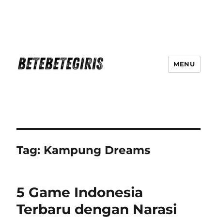
MENU
Betebetegiris Game Masa Depan
Ki Hadir Di Website Terpercaya
Tag:
Kampung Dreams
5 Game Indonesia
Terbaru dengan Narasi