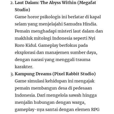
Laut Dalam: The Abyss Within (Megafat
Studio)
Game horor psikologis ini berlatar di kapal
selam yang menjelajahi Samudra Hindia.
Pemain menghadapi misteri laut dalam dan
makhluk mitologi Indonesia seperti Nyi
Roro Kidul. Gameplay berfokus pada
eksplorasi dan manajemen sumber daya,
dengan narasi yang menggali trauma
karakter.
Kampung Dreams (Pixel Rabbit Studio)
Game simulasi kehidupan ini mengajak
pemain membangun desa di pedesaan
Indonesia. Dari mengelola sawah hingga
menjalin hubungan dengan warga,
gameplay-nya santai dengan elemen RPG