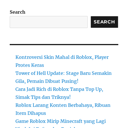
Search
SEARCH
Kontroversi Skin Mahal di Roblox, Player
Protes Keras
Tower of Hell Update: Stage Baru Semakin
Gila, Pemain Dibuat Pusing!
Cara Jadi Rich di Roblox Tanpa Top Up,
Simak Tips dan Triknya!
Roblox Larang Konten Berbahaya, Ribuan
Item Dihapus
Game Roblox Mirip Minecraft yang Lagi