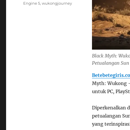
Engine 5
,
wukongjourney
Black Myth: Wuko
Petualangan Sun
Betebetegiris.c
Myth: Wukong – 
untuk PC, PlaySt
Diperkenalkan d
petualangan Sun
yang terinspiras