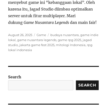
menyebut game ini “kebanggaan lokal”. Oleh
karena itu, Jagad Studio diimbau optimalkan
server untuk fitur multiplayer. Mari
dukung
Game Nusantara Legends
dan main fair!
Posted
Categories
Tags
August 26, 2025
Game
budaya nusantara
,
game indie
on
lokal
,
game nusantara legends
,
game rpg 2025
,
jagad
studio
,
jakarta game fest 2025
,
mitologi Indonesia
,
rpg
lokal indonesia
Search
SEARCH