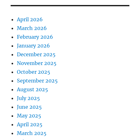
April 2026
March 2026
February 2026
January 2026
December 2025
November 2025
October 2025
September 2025
August 2025
July 2025
June 2025
May 2025
April 2025
March 2025