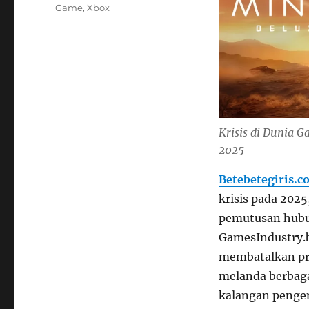
Game
,
Xbox
Krisis di Dunia 
2025
Betebetegiris.c
krisis pada 202
pemutusan hubu
GamesIndustry.b
membatalkan pro
melanda berbaga
kalangan penge