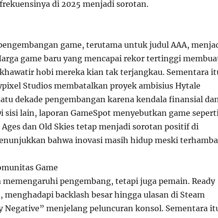
 frekuensinya di 2025 menjadi sorotan.
 pengembangan game, terutama untuk judul AAA, menja
arga game baru yang mencapai rekor tertinggi membua
khawatir hobi mereka kian tak terjangkau. Sementara it
Hypixel Studios membatalkan proyek ambisius Hytale
satu dekade pengembangan karena kendala finansial da
Di sisi lain, laporan GameSpot menyebutkan game sepert
ges dan Old Skies tetap menjadi sorotan positif di
menunjukkan bahwa inovasi masih hidup meski terhamba
omunitas Game
a memengaruhi pengembang, tetapi juga pemain. Ready
a, menghadapi backlash besar hingga ulasan di Steam
y Negative” menjelang peluncuran konsol. Sementara it