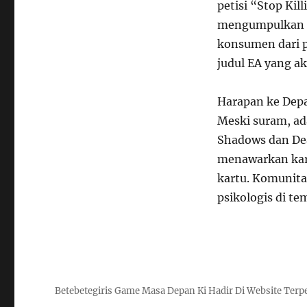
petisi “Stop Kil
mengumpulkan d
konsumen dari p
judul EA yang a
Harapan ke Dep
Meski suram, ad
Shadows dan Dea
menawarkan kary
kartu. Komunit
psikologis di t
Betebetegiris Game Masa Depan Ki Hadir Di Website Terp