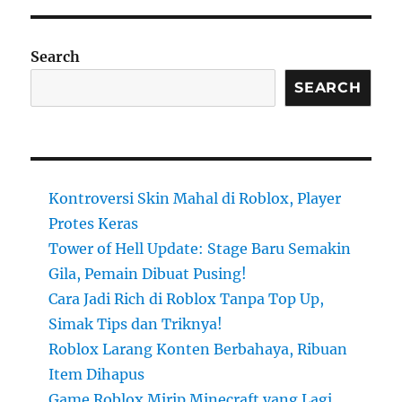
Search
SEARCH
Kontroversi Skin Mahal di Roblox, Player
Protes Keras
Tower of Hell Update: Stage Baru Semakin
Gila, Pemain Dibuat Pusing!
Cara Jadi Rich di Roblox Tanpa Top Up,
Simak Tips dan Triknya!
Roblox Larang Konten Berbahaya, Ribuan
Item Dihapus
Game Roblox Mirip Minecraft yang Lagi