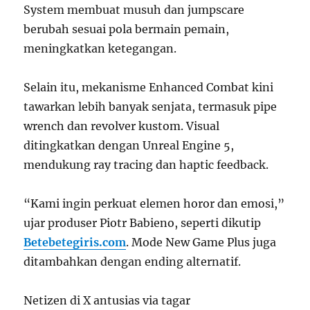
System membuat musuh dan jumpscare
berubah sesuai pola bermain pemain,
meningkatkan ketegangan.
Selain itu, mekanisme Enhanced Combat kini
tawarkan lebih banyak senjata, termasuk pipe
wrench dan revolver kustom. Visual
ditingkatkan dengan Unreal Engine 5,
mendukung ray tracing dan haptic feedback.
“Kami ingin perkuat elemen horor dan emosi,”
ujar produser Piotr Babieno, seperti dikutip
Betebetegiris.com
. Mode New Game Plus juga
ditambahkan dengan ending alternatif.
Netizen di X antusias via tagar