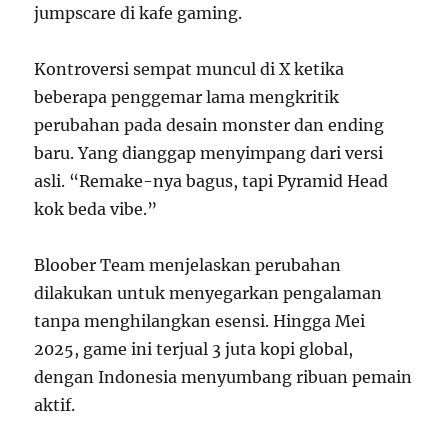
jumpscare di kafe gaming.
Kontroversi sempat muncul di X ketika
beberapa penggemar lama mengkritik
perubahan pada desain monster dan ending
baru. Yang dianggap menyimpang dari versi
asli. “Remake-nya bagus, tapi Pyramid Head
kok beda vibe.”
Bloober Team menjelaskan perubahan
dilakukan untuk menyegarkan pengalaman
tanpa menghilangkan esensi. Hingga Mei
2025, game ini terjual 3 juta kopi global,
dengan Indonesia menyumbang ribuan pemain
aktif.