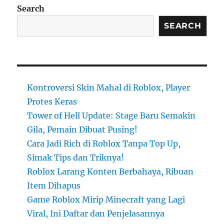
Search
SEARCH
Kontroversi Skin Mahal di Roblox, Player
Protes Keras
Tower of Hell Update: Stage Baru Semakin
Gila, Pemain Dibuat Pusing!
Cara Jadi Rich di Roblox Tanpa Top Up,
Simak Tips dan Triknya!
Roblox Larang Konten Berbahaya, Ribuan
Item Dihapus
Game Roblox Mirip Minecraft yang Lagi
Viral, Ini Daftar dan Penjelasannya