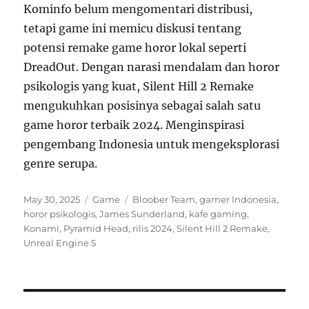
Kominfo belum mengomentari distribusi,
tetapi game ini memicu diskusi tentang
potensi remake game horor lokal seperti
DreadOut. Dengan narasi mendalam dan horor
psikologis yang kuat, Silent Hill 2 Remake
mengukuhkan posisinya sebagai salah satu
game horor terbaik 2024. Menginspirasi
pengembang Indonesia untuk mengeksplorasi
genre serupa.
Posted
Categories
Tags
May 30, 2025
Game
Bloober Team
,
gamer Indonesia
,
on
horor psikologis
,
James Sunderland
,
kafe gaming
,
Konami
,
Pyramid Head
,
rilis 2024
,
Silent Hill 2 Remake
,
Unreal Engine 5