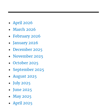
April 2026
March 2026
February 2026
January 2026
December 2025
November 2025
October 2025
September 2025
August 2025
July 2025
June 2025
May 2025
April 2025