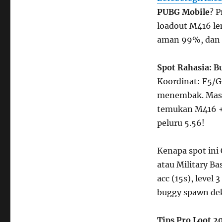
PUBG Mobile
? P
loadout M416 le
aman 99%, dan 
Spot Rahasia: B
Koordinat: F5/G
menembak. Masuk
temukan M416 + 
peluru 5.56!
Kenapa spot ini 
atau Military Ba
acc (15s), level
buggy spawn deka
Tips Pro Loot 20