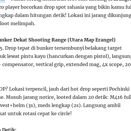
ro player bocorkan drop spot rahasia yang bikin kamu ful
ngkap dalam hitungan detik! Lokasi ini jarang dikunjung
loot melimpah.
unker Dekat Shooting Range (Utara Map Erangel)
5. Drop tepat di bunker tersembunyi belakang target
 lewat pintu kayu (hancurkan dengan pistol), langsun
compensator, vertical grip, extended mag, 4x scope, 2
OP? Lokasi terpencil, jauh dari hot drop seperti Pochinki
se. Musuh jarang notice, looted dalam 20 detik: M416 ful
 3 vest+helm (3s), meds lengkap (2s). Langsung ambil
t untuk rotasi cepat ke circle!
 Detik: