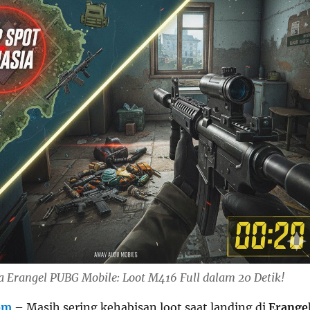
a Erangel PUBG Mobile: Loot M416 Full dalam 20 Detik!
om
– Masih sering kehabisan loot saat landing di
Erange