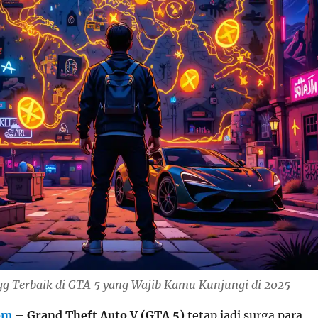
Egg Terbaik di GTA 5 yang Wajib Kamu Kunjungi di 2025
om
–
Grand Theft Auto V (GTA 5)
tetap jadi surga para