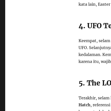
kata lain, Easter
4. UFO T
Keempat, selam 
UFO. Selanjutnya
kedalaman. Kemu
karena itu, waji
5. The L
Terakhir, selam 
Hatch
, referens