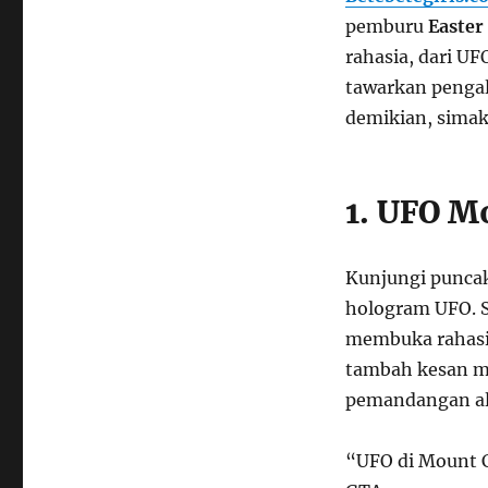
pemburu
Easter
rahasia, dari UF
tawarkan pengal
demikian, simak
1. UFO M
Kunjungi punca
hologram UFO. 
membuka rahasia
tambah kesan mi
pemandangan al
“UFO di Mount C