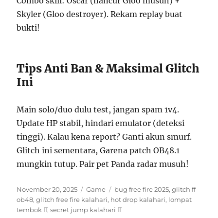
Combo skill: Oscar (hancur Gloo musuh) +
Skyler (Gloo destroyer). Rekam replay buat
bukti!
Tips Anti Ban & Maksimal Glitch
Ini
Main solo/duo dulu test, jangan spam 1v4.
Update HP stabil, hindari emulator (deteksi
tinggi). Kalau kena report? Ganti akun smurf.
Glitch ini sementara, Garena patch OB48.1
mungkin tutup. Pair pet Panda radar musuh!
Posted
Categories
Tags
November 20, 2025
Game
bug free fire 2025
,
glitch ff
on
ob48
,
glitch free fire kalahari
,
hot drop kalahari
,
lompat
tembok ff
,
secret jump kalahari ff