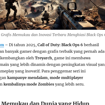
5: Grafis Memukau dan Inovasi Terbaru Menghiasi Black Ops 
om
–
Di tahun 2025,
Call of Duty: Black Ops 6
berhasil
an banyak gamer dengan grafis terbaik yang pernah ada
 Dikembangkan oleh
Treyarch
, game ini membawa
ain yang lebih dinamis dengan peningkatan visual ya
ameplay yang inovatif. Para penggemar seri ini
ngan
kampanye mendalam
,
mode multiplayer
an
kembalinya mode Zombies
yang lebih seru.
g Memukau dan Dunia yang Hidup