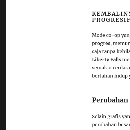
KEMBALIN
PROGRESI
Mode co-op yang
progres
, memun
saja tanpa kehi
Liberty Falls
mem
semakin cerdas 
bertahan hidup 
Perubahan 
Selain grafis y
perubahan besa