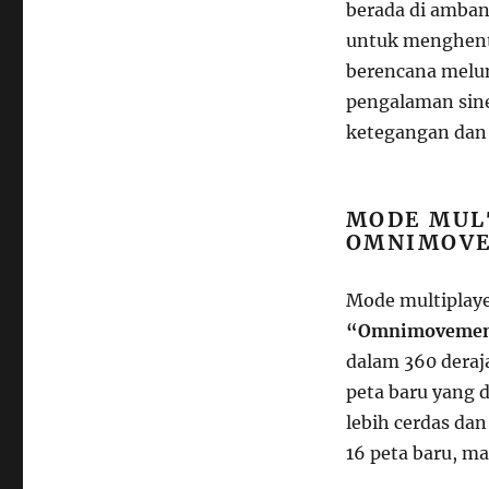
berada di amban
untuk menghent
berencana melu
pengalaman sin
ketegangan dan 
MODE MUL
OMNIMOV
Mode multiplayer
“Omnimoveme
dalam 360 deraj
peta baru yang 
lebih cerdas da
16 peta baru, m