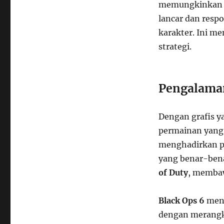
memungkinkan p
lancar dan resp
karakter. Ini m
strategi.
Pengalaman
Dengan grafis y
permainan yang 
menghadirkan p
yang benar-bena
of Duty
, membaw
Black Ops 6
meng
dengan merangk