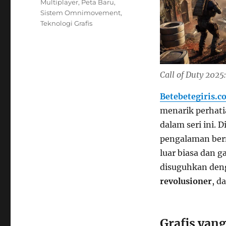
Multiplayer
,
Peta Baru
,
Sistem Omnimovement
,
Teknologi Grafis
Call of Duty 202
Betebetegiris.c
menarik perhati
dalam seri ini.
pengalaman berm
luar biasa dan g
disuguhkan de
revolusioner
, d
Grafis yan