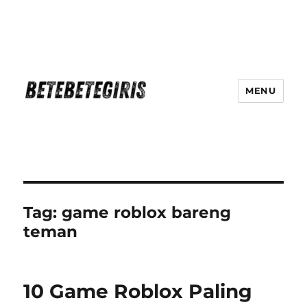
MENU
Betebetegiris Game Masa Depan
Ki Hadir Di Website Terpercaya
Tag:
game roblox bareng
teman
10 Game Roblox Paling