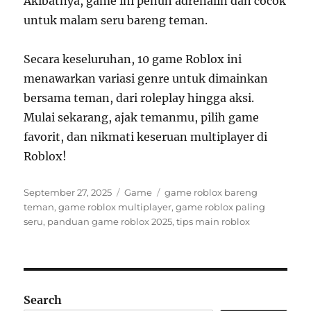
Akibatnya, game ini penuh adrenalin dan cocok
untuk malam seru bareng teman.
Secara keseluruhan, 10 game Roblox ini
menawarkan variasi genre untuk dimainkan
bersama teman, dari roleplay hingga aksi.
Mulai sekarang, ajak temanmu, pilih game
favorit, dan nikmati keseruan multiplayer di
Roblox!
Posted
Categories
Tags
September 27, 2025
Game
game roblox bareng
on
teman
,
game roblox multiplayer
,
game roblox paling
seru
,
panduan game roblox 2025
,
tips main roblox
Search