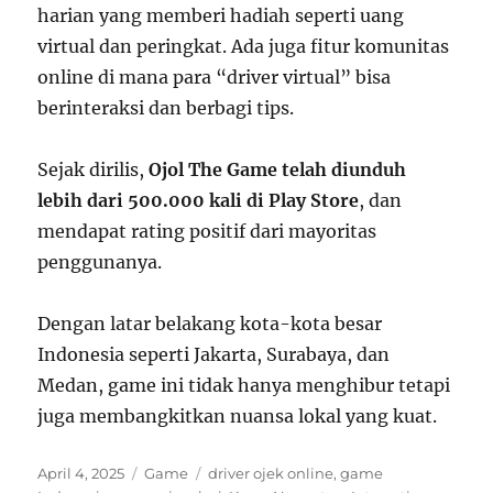
harian yang memberi hadiah seperti uang
virtual dan peringkat. Ada juga fitur komunitas
online di mana para “driver virtual” bisa
berinteraksi dan berbagi tips.
Sejak dirilis,
Ojol The Game telah diunduh
lebih dari 500.000 kali di Play Store
, dan
mendapat rating positif dari mayoritas
penggunanya.
Dengan latar belakang kota-kota besar
Indonesia seperti Jakarta, Surabaya, dan
Medan, game ini tidak hanya menghibur tetapi
juga membangkitkan nuansa lokal yang kuat.
Posted
Categories
Tags
April 4, 2025
Game
driver ojek online
,
game