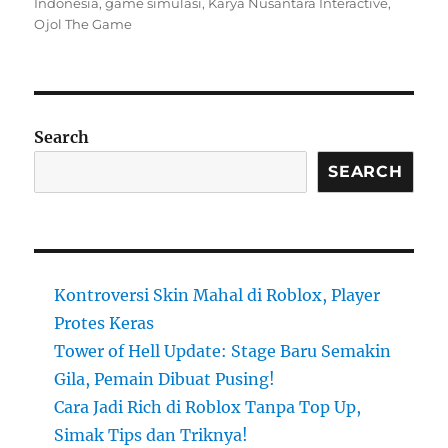
on
Indonesia
,
game simulasi
,
Karya Nusantara Interactive
,
Ojol The Game
Search
SEARCH
Kontroversi Skin Mahal di Roblox, Player
Protes Keras
Tower of Hell Update: Stage Baru Semakin
Gila, Pemain Dibuat Pusing!
Cara Jadi Rich di Roblox Tanpa Top Up,
Simak Tips dan Triknya!