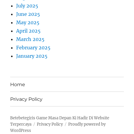
July 2025
June 2025
May 2025
April 2025
March 2025
February 2025
January 2025
Home
Privacy Policy
Betebetegiris Game Masa Depan Ki Hadir Di Website
Terpercaya
Privacy Policy
Proudly powered by
WordPress