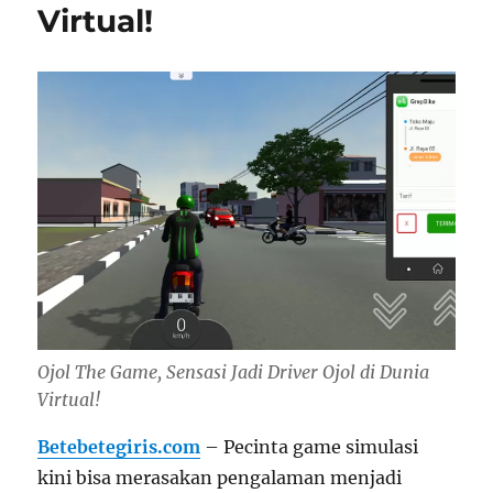
Virtual!
Ojol The Game, Sensasi Jadi Driver Ojol di Dunia
Virtual!
Betebetegiris.com
– Pecinta game simulasi
kini bisa merasakan pengalaman menjadi