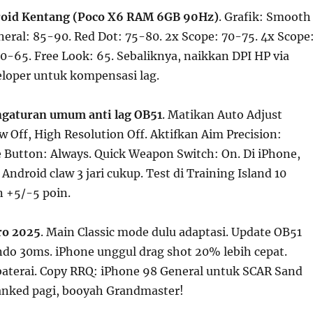
oid Kentang (Poco X6 RAM 6GB 90Hz)
. Grafik: Smooth
eral: 85-90. Red Dot: 75-80. 2x Scope: 70-75. 4x Scope
0-65. Free Look: 65. Sebaliknya, naikkan DPI HP via
loper untuk kompensasi lag.
ngaturan umum anti lag OB51
. Matikan Auto Adjust
 Off, High Resolution Off. Aktifkan Aim Precision:
re Button: Always. Quick Weapon Switch: On. Di iPhone,
. Android claw 3 jari cukup. Test di Training Island 10
n +5/-5 poin.
pro 2025
. Main Classic mode dulu adaptasi. Update OB51
Indo 30ms. iPhone unggul drag shot 20% lebih cepat.
aterai. Copy RRQ: iPhone 98 General untuk SCAR Sand
anked pagi, booyah Grandmaster!