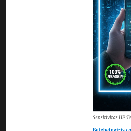
Sensitivitas HP T
Betebetegiris.c