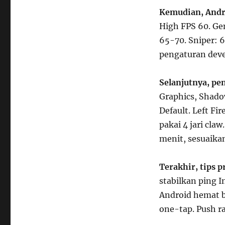
Kemudian, Andr
High FPS 60. Gen
65-70. Sniper: 6
pengaturan deve
Selanjutnya, pe
Graphics, Shadow
Default. Left Fi
pakai 4 jari claw
menit, sesuaika
Terakhir, tips 
stabilkan ping 
Android hemat b
one-tap. Push r