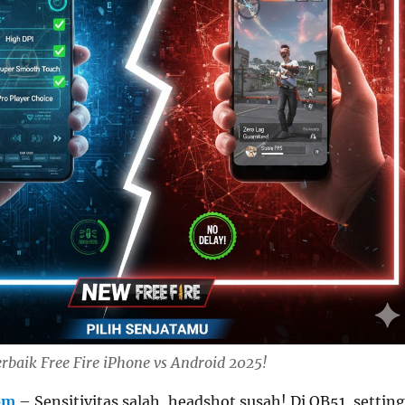
erbaik Free Fire iPhone vs Android 2025!
om
– Sensitivitas salah, headshot susah! Di OB51, setting