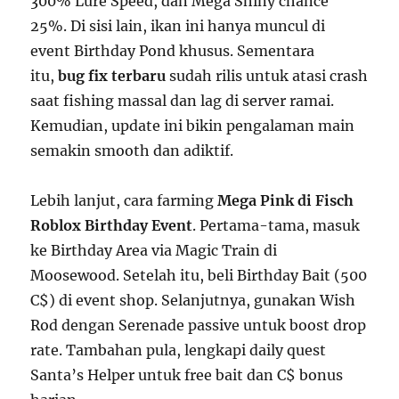
300% Lure Speed, dan Mega Shiny chance
25%. Di sisi lain, ikan ini hanya muncul di
event Birthday Pond khusus. Sementara
itu,
bug fix terbaru
sudah rilis untuk atasi crash
saat fishing massal dan lag di server ramai.
Kemudian, update ini bikin pengalaman main
semakin smooth dan adiktif.
Lebih lanjut, cara farming
Mega Pink di Fisch
Roblox Birthday Event
. Pertama-tama, masuk
ke Birthday Area via Magic Train di
Moosewood. Setelah itu, beli Birthday Bait (500
C$) di event shop. Selanjutnya, gunakan Wish
Rod dengan Serenade passive untuk boost drop
rate. Tambahan pula, lengkapi daily quest
Santa’s Helper untuk free bait dan C$ bonus