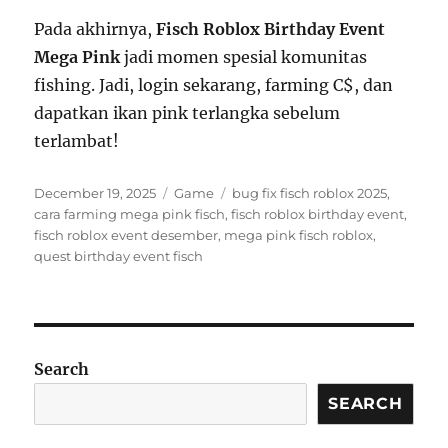
Pada akhirnya,
Fisch Roblox Birthday Event
Mega Pink
jadi momen spesial komunitas
fishing. Jadi, login sekarang, farming C$, dan
dapatkan ikan pink terlangka sebelum
terlambat!
Posted
Categories
Tags
December 19, 2025
Game
bug fix fisch roblox 2025
,
on
cara farming mega pink fisch
,
fisch roblox birthday event
,
fisch roblox event desember
,
mega pink fisch roblox
,
quest birthday event fisch
Search
SEARCH