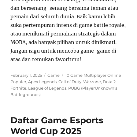
dan bersenang-senang bersama teman atau
pemain dari seluruh dunia. Baik kamu lebih
suka pertempuran intens di game battle royale,
atau menikmati permainan strategis dalam
MOBA, ada banyak pilihan untuk dinikmati.
Jangan ragu untuk mencoba game-game di
atas dan temukan favoritmu!
Posted
Categories
Tags
February 1, 2025
Game
10 Game Multiplayer Online
on
Populer
,
Apex Legends
,
Call of Duty: Warzone
,
Dota 2
,
Fortnite
,
League of Legends
,
PUBG (PlayerUnknown's
Battlegrounds)
Daftar Game Esports
World Cup 2025