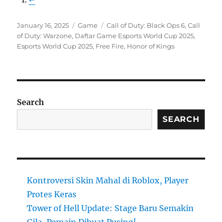
Posted
Categories
Tags
January 16, 2025
Game
Call of Duty: Black Ops 6
,
Call
on
of Duty: Warzone
,
Daftar Game Esports World Cup 2025
,
Esports World Cup 2025
,
Free Fire
,
Honor of Kings
Search
SEARCH
Kontroversi Skin Mahal di Roblox, Player
Protes Keras
Tower of Hell Update: Stage Baru Semakin
Gila, Pemain Dibuat Pusing!