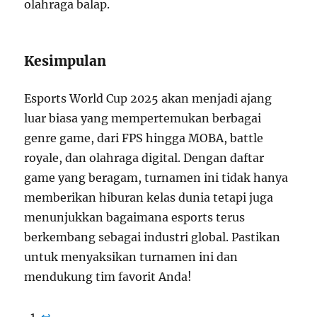
olahraga balap.
Kesimpulan
Esports World Cup 2025 akan menjadi ajang
luar biasa yang mempertemukan berbagai
genre game, dari FPS hingga MOBA, battle
royale, dan olahraga digital. Dengan daftar
game yang beragam, turnamen ini tidak hanya
memberikan hiburan kelas dunia tetapi juga
menunjukkan bagaimana esports terus
berkembang sebagai industri global. Pastikan
untuk menyaksikan turnamen ini dan
mendukung tim favorit Anda!
↩︎