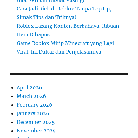
Cara Jadi Rich di Roblox Tanpa Top Up,
Simak Tips dan Triknya!
Roblox Larang Konten Berbahaya, Ribuan
Item Dihapus
Game Roblox Mirip Minecraft yang Lagi
Viral, Ini Daftar dan Penjelasannya
April 2026
March 2026
February 2026
January 2026
December 2025
November 2025