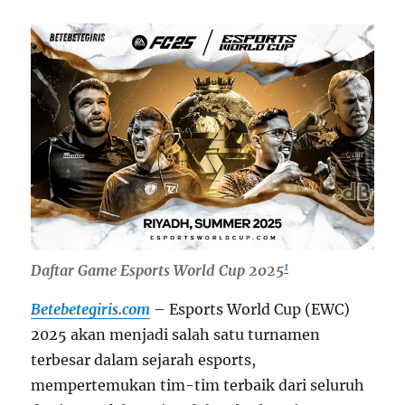
1
Daftar Game Esports World Cup 2025
Betebetegiris.com
– Esports World Cup (EWC)
2025 akan menjadi salah satu turnamen
terbesar dalam sejarah esports,
mempertemukan tim-tim terbaik dari seluruh