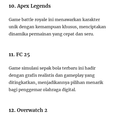
10.
Apex Legends
Game battle royale ini menawarkan karakter
unik dengan kemampuan khusus, menciptakan
dinamika permainan yang cepat dan seru.
11.
FC 25
Game simulasi sepak bola terbaru ini hadir
dengan grafis realistis dan gameplay yang
ditingkatkan, menjadikannya pilihan menarik
bagi penggemar olahraga digital.
12.
Overwatch 2