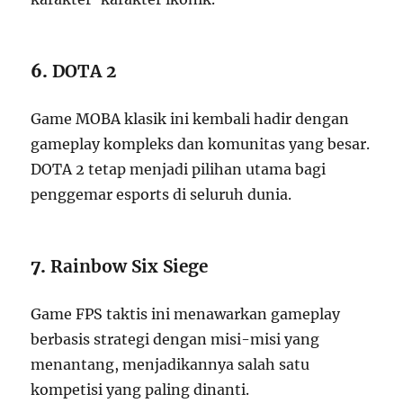
6.
DOTA 2
Game MOBA klasik ini kembali hadir dengan
gameplay kompleks dan komunitas yang besar.
DOTA 2 tetap menjadi pilihan utama bagi
penggemar esports di seluruh dunia.
7.
Rainbow Six Siege
Game FPS taktis ini menawarkan gameplay
berbasis strategi dengan misi-misi yang
menantang, menjadikannya salah satu
kompetisi yang paling dinanti.