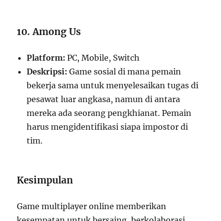
10. Among Us
Platform:
PC, Mobile, Switch
Deskripsi:
Game sosial di mana pemain
bekerja sama untuk menyelesaikan tugas di
pesawat luar angkasa, namun di antara
mereka ada seorang pengkhianat. Pemain
harus mengidentifikasi siapa impostor di
tim.
Kesimpulan
Game multiplayer online memberikan
kesempatan untuk bersaing, berkolaborasi,