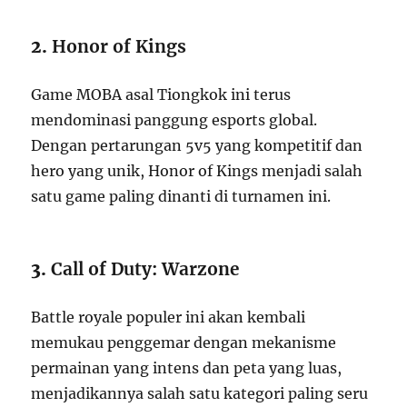
2.
Honor of Kings
Game MOBA asal Tiongkok ini terus
mendominasi panggung esports global.
Dengan pertarungan 5v5 yang kompetitif dan
hero yang unik, Honor of Kings menjadi salah
satu game paling dinanti di turnamen ini.
3.
Call of Duty: Warzone
Battle royale populer ini akan kembali
memukau penggemar dengan mekanisme
permainan yang intens dan peta yang luas,
menjadikannya salah satu kategori paling seru