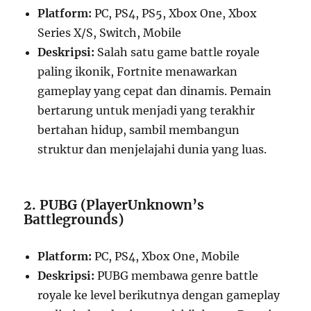
Platform:
PC, PS4, PS5, Xbox One, Xbox
Series X/S, Switch, Mobile
Deskripsi:
Salah satu game battle royale
paling ikonik, Fortnite menawarkan
gameplay yang cepat dan dinamis. Pemain
bertarung untuk menjadi yang terakhir
bertahan hidup, sambil membangun
struktur dan menjelajahi dunia yang luas.
2. PUBG (PlayerUnknown’s
Battlegrounds)
Platform:
PC, PS4, Xbox One, Mobile
Deskripsi:
PUBG membawa genre battle
royale ke level berikutnya dengan gameplay