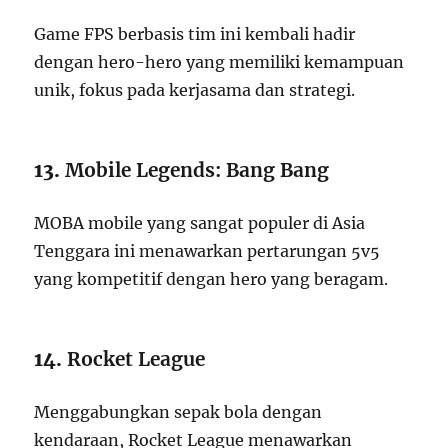
Game FPS berbasis tim ini kembali hadir
dengan hero-hero yang memiliki kemampuan
unik, fokus pada kerjasama dan strategi.
13.
Mobile Legends: Bang Bang
MOBA mobile yang sangat populer di Asia
Tenggara ini menawarkan pertarungan 5v5
yang kompetitif dengan hero yang beragam.
14.
Rocket League
Menggabungkan sepak bola dengan
kendaraan, Rocket League menawarkan