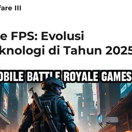
are III
 FPS: Evolusi
nologi di Tahun 202