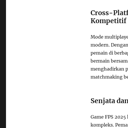
Cross-Plat
Kompetitif
Mode multiplaye
modern. Dengan
pemain di berb
bermain bersam
menghadirkan pe
matchmaking berb
Senjata da
Game FPS 2025 k
kompleks. Pemai