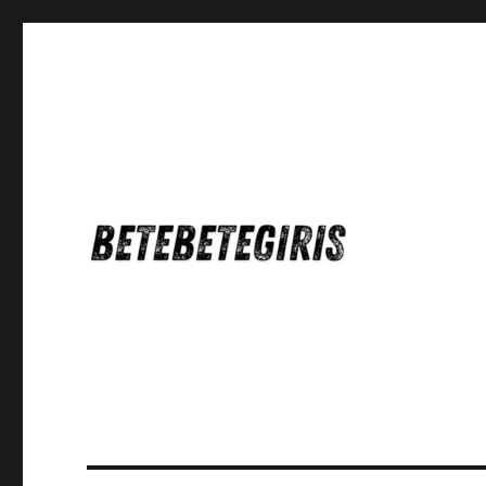
Betebetegiris Game Masa