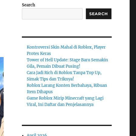
Search
SEARCH
Kontroversi Skin Mahal di Roblox, Player
Protes Keras
Tower of Hell Update: Stage Baru Semakin
Gila, Pemain Dibuat Pusing!
Cara Jadi Rich di Roblox Tanpa Top Up,
Simak Tips dan Triknya!
Roblox Larang Konten Berbahaya, Ribuan
Item Dihapus
Game Roblox Mirip Minecraft yang Lagi
Viral, Ini Daftar dan Penjelasannya
April 2026