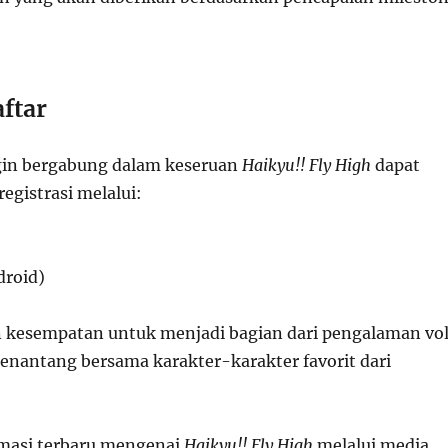
ftar
gin bergabung dalam keseruan
Haikyu!! Fly High
dapat
egistrasi melalui:
roid)
 kesempatan untuk menjadi bagian dari pengalaman vol
enantang bersama karakter-karakter favorit dari
ormasi terbaru mengenai
Haikyu!! Fly High
melalui media