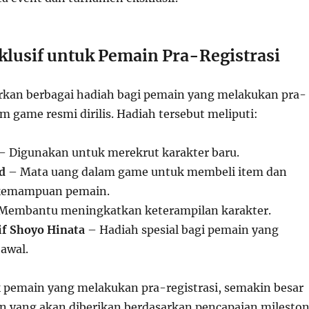
klusif untuk Pemain Pra-Registrasi
kan berbagai hadiah bagi pemain yang melakukan pra-
um game resmi dirilis. Hadiah tersebut meliputi:
– Digunakan untuk merekrut karakter baru.
d
– Mata uang dalam game untuk membeli item dan
kemampuan pemain.
Membantu meningkatkan keterampilan karakter.
if Shoyo Hinata
– Hadiah spesial bagi pemain yang
awal.
pemain yang melakukan pra-registrasi, semakin besar
 yang akan diberikan berdasarkan pencapaian milesto