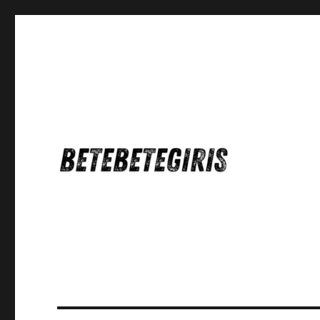
Betebetegiris Game Masa