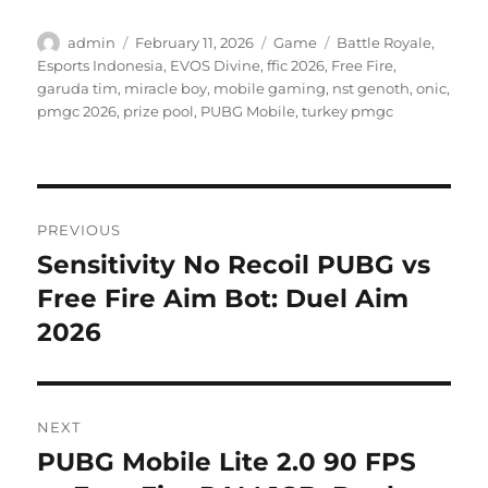
Author
Posted
Categories
Tags
admin
February 11, 2026
Game
Battle Royale
,
on
Esports Indonesia
,
EVOS Divine
,
ffic 2026
,
Free Fire
,
garuda tim
,
miracle boy
,
mobile gaming
,
nst genoth
,
onic
,
pmgc 2026
,
prize pool
,
PUBG Mobile
,
turkey pmgc
Post
PREVIOUS
navigation
Sensitivity No Recoil PUBG vs
Previous
post:
Free Fire Aim Bot: Duel Aim
2026
NEXT
PUBG Mobile Lite 2.0 90 FPS
Next