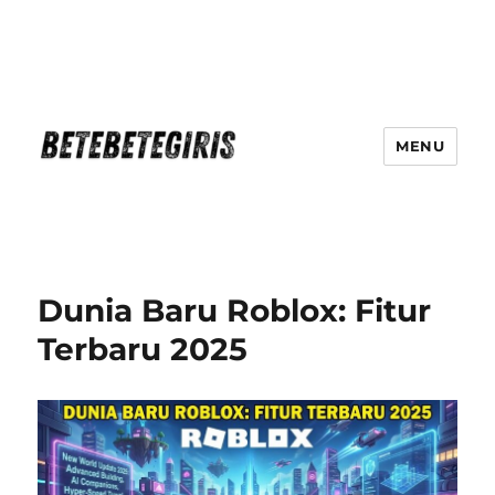
MENU
Betebetegiris Game Masa Depan
Ki Hadir Di Website Terpercaya
Dunia Baru Roblox: Fitur
Terbaru 2025