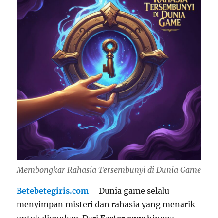
Membongkar Rahasia Tersembunyi di Dunia Game
Betebetegiris.com
– Dunia game selalu
menyimpan misteri dan rahasia yang menarik
untuk diungkap. Dari
Easter eggs
hingga