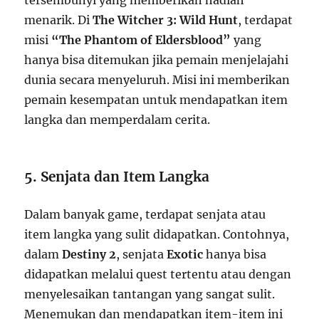
menarik. Di
The Witcher 3: Wild Hunt
, terdapat
misi
“The Phantom of Eldersblood”
yang
hanya bisa ditemukan jika pemain menjelajahi
dunia secara menyeluruh. Misi ini memberikan
pemain kesempatan untuk mendapatkan item
langka dan memperdalam cerita.
5. Senjata dan Item Langka
Dalam banyak game, terdapat senjata atau
item langka yang sulit didapatkan. Contohnya,
dalam
Destiny 2
, senjata
Exotic
hanya bisa
didapatkan melalui quest tertentu atau dengan
menyelesaikan tantangan yang sangat sulit.
Menemukan dan mendapatkan item-item ini