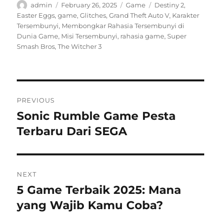
Author
Posted
Categories
Tags
admin
February 26, 2025
Game
Destiny 2
,
on
Easter Eggs
,
game
,
Glitches
,
Grand Theft Auto V
,
Karakter
Tersembunyi
,
Membongkar Rahasia Tersembunyi di
Dunia Game
,
Misi Tersembunyi
,
rahasia game
,
Super
Smash Bros
,
The Witcher 3
Post
PREVIOUS
navigation
Sonic Rumble Game Pesta
Previous
post:
Terbaru Dari SEGA
NEXT
5 Game Terbaik 2025: Mana
Next
post:
yang Wajib Kamu Coba?