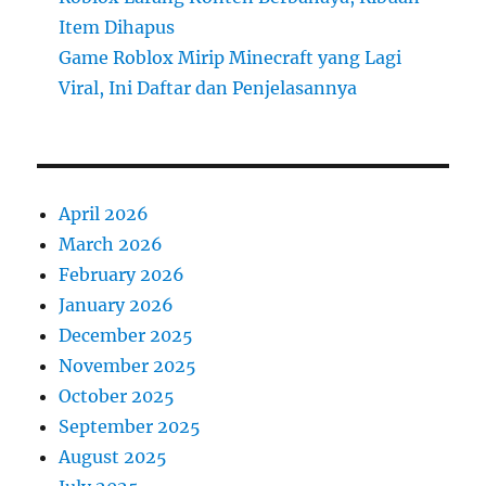
Item Dihapus
Game Roblox Mirip Minecraft yang Lagi
Viral, Ini Daftar dan Penjelasannya
April 2026
March 2026
February 2026
January 2026
December 2025
November 2025
October 2025
September 2025
August 2025