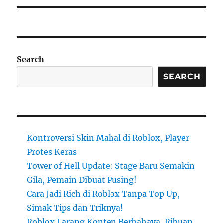
Search
SEARCH
Kontroversi Skin Mahal di Roblox, Player
Protes Keras
Tower of Hell Update: Stage Baru Semakin
Gila, Pemain Dibuat Pusing!
Cara Jadi Rich di Roblox Tanpa Top Up,
Simak Tips dan Triknya!
Roblox Larang Konten Berbahaya, Ribuan