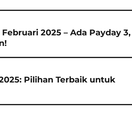
 Februari 2025 – Ada Payday 3,
n!
025: Pilihan Terbaik untuk