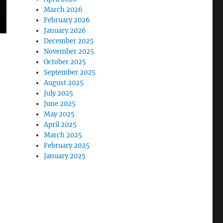
March 2026
February 2026
January 2026
December 2025
November 2025
October 2025
September 2025
August 2025
July 2025
June 2025
May 2025
April 2025
March 2025
February 2025
January 2025