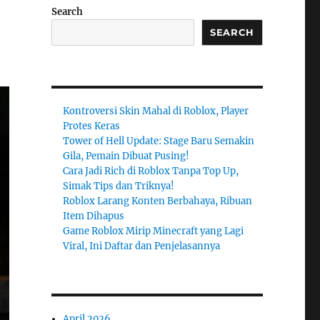
Search
SEARCH
Kontroversi Skin Mahal di Roblox, Player
Protes Keras
Tower of Hell Update: Stage Baru Semakin
Gila, Pemain Dibuat Pusing!
Cara Jadi Rich di Roblox Tanpa Top Up,
Simak Tips dan Triknya!
Roblox Larang Konten Berbahaya, Ribuan
Item Dihapus
Game Roblox Mirip Minecraft yang Lagi
Viral, Ini Daftar dan Penjelasannya
April 2026