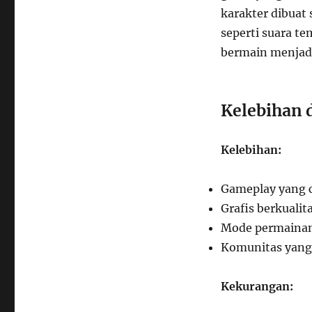
karakter dibuat 
seperti suara t
bermain menjad
Kelebihan 
Kelebihan:
Gameplay yang c
Grafis berkualita
Mode permainan 
Komunitas yang 
Kekurangan: