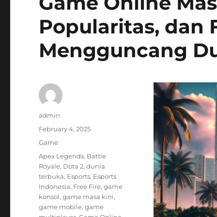
Game Online Masa
Popularitas, da
Mengguncang Dun
Author
admin
Posted
February 4, 2025
on
Categories
Game
Tags
Apex Legends
,
Battle
Royale
,
Dota 2
,
dunia
terbuka
,
Esports
,
Esports
Indonesia
,
Free Fire
,
game
konsol
,
game masa kini
,
game mobile
,
game