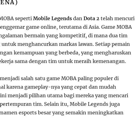
RENA)
MOBA seperti
Mobile Legends
dan
Dota 2
telah mencuri
penggemar game online, terutama di Asia. Game MOBA
galaman bermain yang kompetitif, di mana dua tim
g untuk menghancurkan markas lawan. Setiap pemain
engan kemampuan yang berbeda, yang mengharuskan
ekerja sama dengan tim untuk meraih kemenangan.
menjadi salah satu game MOBA paling populer di
nal karena gameplay-nya yang cepat dan mudah
e ini menjadi pilihan utama bagi mereka yang mencari
pertempuran tim. Selain itu, Mobile Legends juga
namen esports besar yang semakin meningkatkan