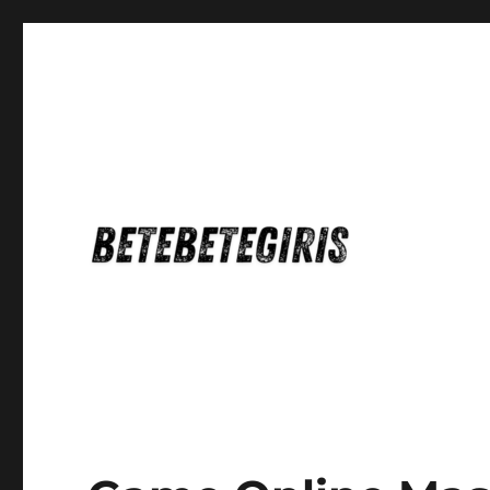
Betebetegiris Game Masa