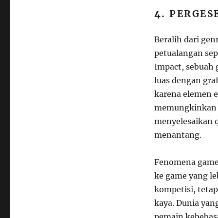
4.
PERGES
Beralih dari ge
petualangan sep
Impact, sebuah
luas dengan gra
karena elemen 
memungkinkan p
menyelesaikan 
menantang.
Fenomena game 
ke game yang le
kompetisi, tetap
kaya. Dunia yan
pemain kebebasa