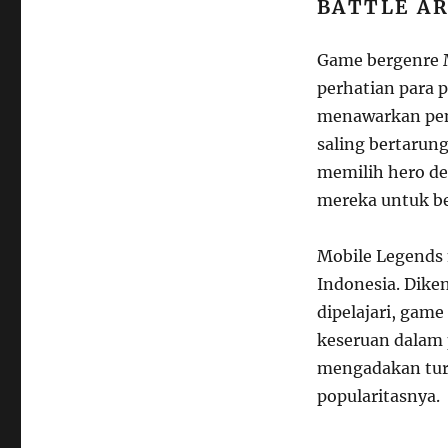
BATTLE A
Game bergenre 
perhatian para 
menawarkan pen
saling bertarun
memilih hero d
mereka untuk b
Mobile Legends 
Indonesia. Dike
dipelajari, gam
keseruan dalam 
mengadakan tur
popularitasnya.