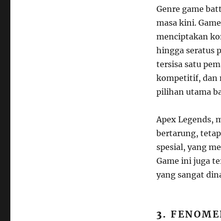
Genre game batt
masa kini. Game
menciptakan kom
hingga seratus 
tersisa satu pe
kompetitif, dan
pilihan utama b
Apex Legends, 
bertarung, teta
spesial, yang m
Game ini juga t
yang sangat din
3.
FENOME