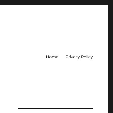
Home
Privacy Policy
erpercaya